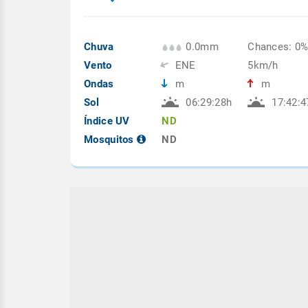
Chuva
0.0mm
Chances: 0
Vento
ENE
5km/h
Ondas
m
m
Sol
06:29:28h
17:42:4
Índice UV
ND
Mosquitos
ND