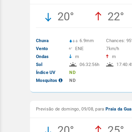
20°
22°
Chuva
6.9mm
Chances: 9
Vento
ENE
7km/h
Ondas
m
m
Sol
06:32:56h
17:40:4
Índice UV
ND
Mosquitos
ND
Previsão de domingo, 09/08, para
Praia da G
20°
25°