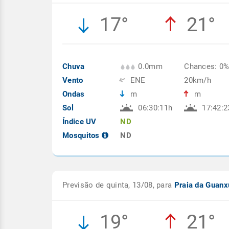
17°
21°
Chuva
0.0mm
Chances: 0
Vento
ENE
20km/h
Ondas
m
m
Sol
06:30:11h
17:42:2
Índice UV
ND
Mosquitos
ND
Previsão de quinta, 13/08, para
Praia da Guan
19°
21°