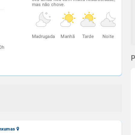
mas não chove.
%
Madrugada
Manhã
Tarde
Noite
0h
P
anxumas