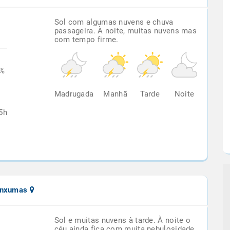
Sol com algumas nuvens e chuva
passageira. À noite, muitas nuvens mas
com tempo firme.
5%
Madrugada
Manhã
Tarde
Noite
5h
uanxumas
Sol e muitas nuvens à tarde. À noite o
céu ainda fica com muita nebulosidade,