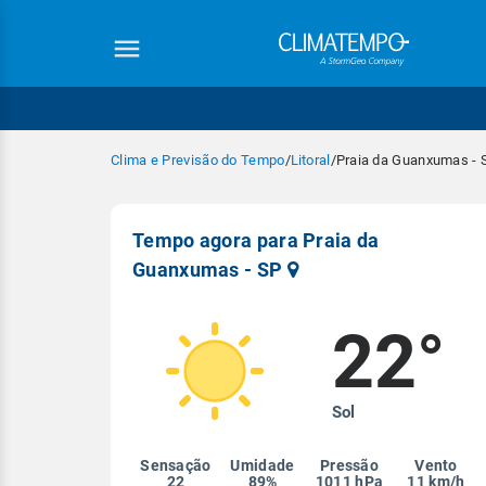
Clima e Previsão do Tempo
/
Litoral
/
Praia da Guanxumas - 
Tempo agora para Praia da
Guanxumas - SP
22°
Equipe Cli
Sol
Sensação
Umidade
Pressão
Vento
22
89%
1011 hPa
11 km/h