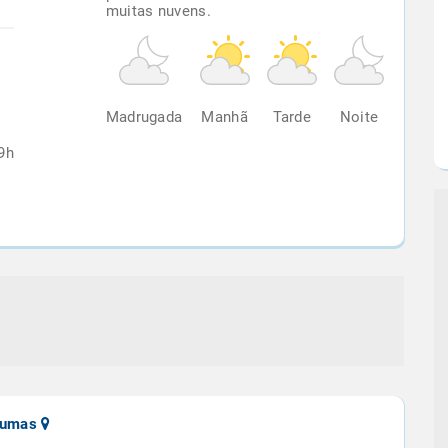
muitas nuvens.
%
Madrugada
Manhã
Tarde
Noite
9h
nxumas