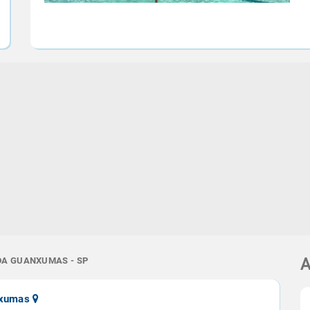
 DA GUANXUMAS - SP
A
nxumas