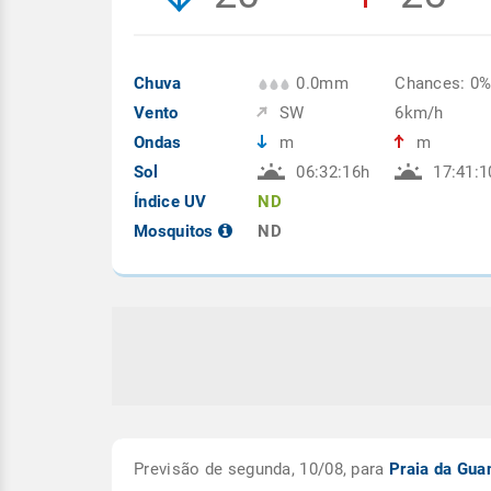
Chuva
0.0mm
Chances: 0
Vento
SW
6km/h
Ondas
m
m
Sol
06:32:16h
17:41:1
Índice UV
ND
Mosquitos
ND
Previsão de segunda, 10/08, para
Praia da Gu