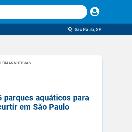
Faça
seu
login
São Paulo, SP
 brasileiro
LTIMAS NOTÍCIAS
6 parques aquáticos para
curtir em São Paulo