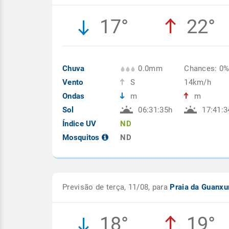
17°
22°
Chuva
0.0mm
Chances: 0
Vento
S
14km/h
Ondas
m
m
Sol
06:31:35h
17:41:3
Índice UV
ND
Mosquitos
ND
Previsão de terça, 11/08, para
Praia da Guanx
18°
19°