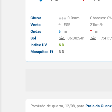
Chuva
0.0mm
Chances: 0
Vento
ESE
21km/h
Ondas
m
m
Sol
06:30:54h
17:41:5
Índice UV
ND
Mosquitos
ND
Previsão de quarta, 12/08, para
Praia da Gua