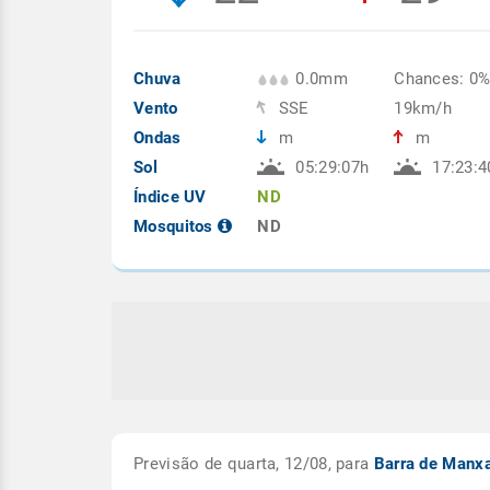
Chuva
0.0mm
Chances: 0
Vento
SSE
19km/h
Ondas
m
m
Sol
05:29:07h
17:23:4
Índice UV
ND
Mosquitos
ND
Previsão de quarta, 12/08, para
Barra de Manx