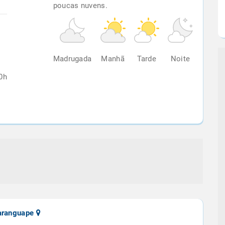
poucas nuvens.
%
Madrugada
Manhã
Tarde
Noite
0h
aranguape