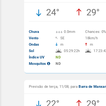
24°
29°
Chuva
0.0mm
Chances: 0
Vento
SE
18km/h
Ondas
m
m
Sol
05:29:22h
17:23:4
Índice UV
ND
Mosquitos
ND
Previsão de terça, 11/08, para
Barra de Manxa
22°
29°