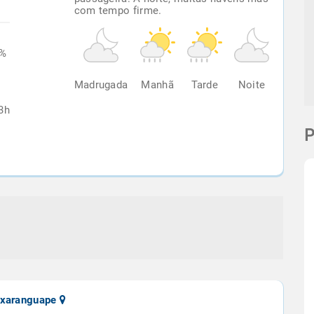
com tempo firme.
9%
Madrugada
Manhã
Tarde
Noite
3h
P
nxaranguape