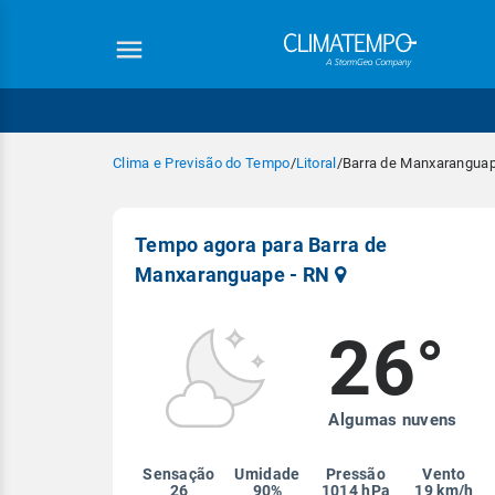
Clima e Previsão do Tempo
/
Litoral
/
Barra de Manxaranguap
Tempo agora para Barra de
Manxaranguape - RN
26°
Equipe Cli
Algumas nuvens
Sensação
Umidade
Pressão
Vento
26
90%
1014 hPa
19 km/h