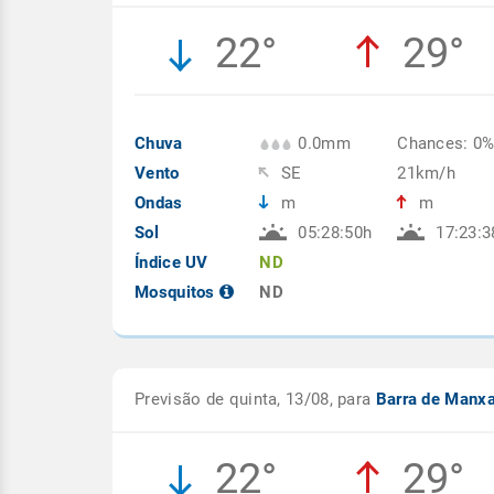
22°
29°
Chuva
0.0mm
Chances: 0
Vento
SE
21km/h
Ondas
m
m
Sol
05:28:50h
17:23:3
Índice UV
ND
Mosquitos
ND
Previsão de quinta, 13/08, para
Barra de Manx
22°
29°