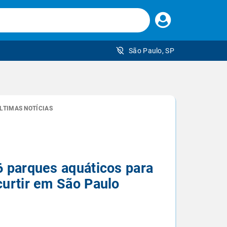
Faça
seu
login
São Paulo, SP
 brasileiro
LTIMAS NOTÍCIAS
6 parques aquáticos para
curtir em São Paulo