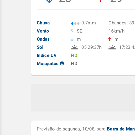
Chuva
0.7mm
Chances: 8
Vento
SE
16km/h
Ondas
m
m
Sol
05:29:37h
17:23:4
Índice UV
ND
Mosquitos
ND
Previsão de segunda, 10/08, para
Barra de Ma