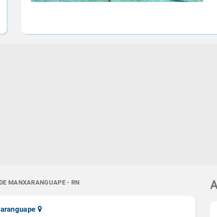
 DE MANXARANGUAPE - RN
A
xaranguape