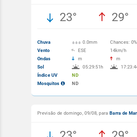
23°
29°
Chuva
0.0mm
Chances: 0
Vento
ESE
14km/h
Ondas
m
m
Sol
05:29:51h
17:23:4
Índice UV
ND
Mosquitos
ND
Previsão de domingo, 09/08, para
Barra de Ma
23°
29°