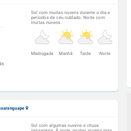
Sol com muitas nuvens durante o dia e
períodos de céu nublado. Noite com
muitas nuvens.
%
Madrugada
Manhã
Tarde
Noite
4h
nxaranguape
Sol com algumas nuvens e chuva
passageira. À noite, muitas nuvens mas