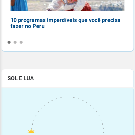
10 programas imperdíveis que você precisa
5
fazer no Peru
n
SOL E LUA