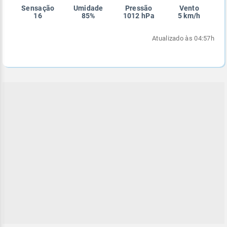
Sensação
Umidade
Pressão
Vento
Enviar
Enviar
Enviar
Enviar
Enviar
16
85%
1012 hPa
5 km/h
Enviar
Atualizado às 04:57h