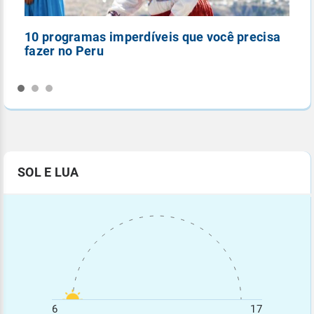
10 programas imperdíveis que você precisa
5
fazer no Peru
n
SOL E LUA
6
17