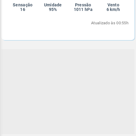
Sensação
Umidade
Pressão
Vento
Enviar
Enviar
Enviar
Enviar
Enviar
16
95%
1011 hPa
6 km/h
Enviar
Atualizado às 00:55h