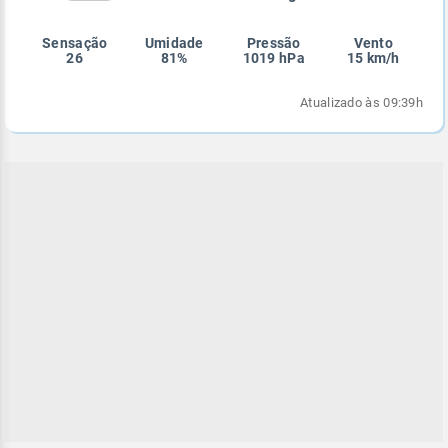
Enviar
Enviar
Enviar
Enviar
Enviar
Sensação
Umidade
Pressão
Vento
Enviar
26
81%
1019 hPa
15 km/h
Atualizado às 09:39h