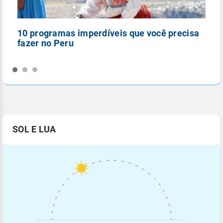
10 programas imperdíveis que você precisa
5
fazer no Peru
n
SOL E LUA