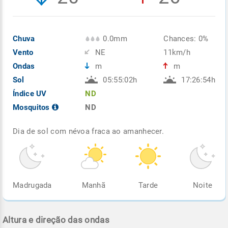
Chuva
0.0mm
Chances: 0%
Vento
NE
11km/h
Ondas
m
m
Sol
05:55:02h
17:26:54h
Índice UV
ND
Mosquitos
ND
Dia de sol com névoa fraca ao amanhecer.
Madrugada
Manhã
Tarde
Noite
Altura e direção das ondas