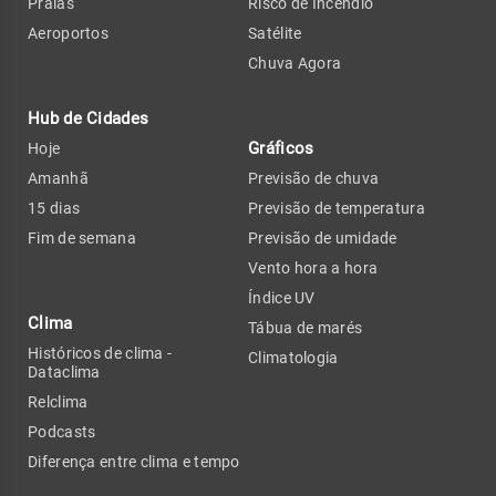
Praias
Risco de Incêndio
Aeroportos
Satélite
Chuva Agora
Hub de Cidades
Gráficos
Hoje
Amanhã
Previsão de chuva
15 dias
Previsão de temperatura
Fim de semana
Previsão de umidade
Vento hora a hora
Índice UV
Clima
Tábua de marés
Históricos de clima -
Climatologia
Dataclima
Relclima
Podcasts
Diferença entre clima e tempo