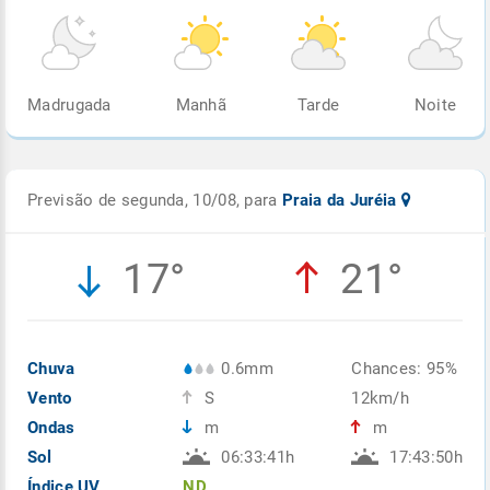
Madrugada
Manhã
Tarde
Noite
Previsão de segunda, 10/08, para
Praia da Juréia
17°
21°
Chuva
0.6mm
Chances: 95%
Vento
S
12km/h
Ondas
m
m
Sol
06:33:41h
17:43:50h
Índice UV
ND