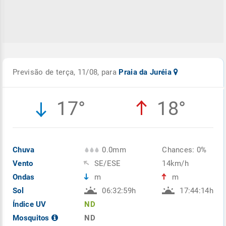
Previsão de terça, 11/08, para
Praia da Juréia
17°
18°
Chuva
0.0mm
Chances: 0%
Vento
SE/ESE
14km/h
Ondas
m
m
Sol
06:32:59h
17:44:14h
Índice UV
ND
Mosquitos
ND