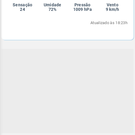
Sensação
Umidade
Pressão
Vento
Enviar
Enviar
Enviar
Enviar
Enviar
24
72%
1009 hPa
9 km/h
Enviar
Atualizado às 18:23h