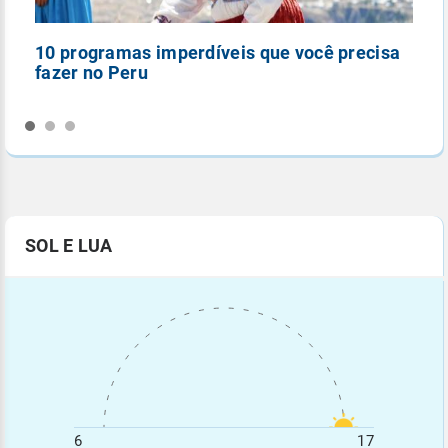
10 programas imperdíveis que você precisa
5
fazer no Peru
n
SOL E LUA
6
17