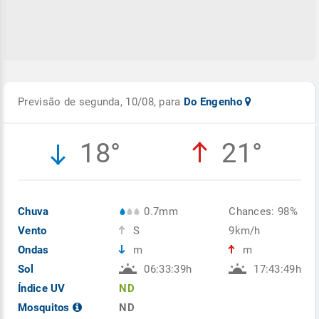
Previsão de segunda, 10/08, para
Do Engenho
18°
21°
Chuva
0.7mm
Chances: 98%
Vento
S
9km/h
Ondas
m
m
Sol
06:33:39h
17:43:49h
Índice UV
ND
Mosquitos
ND