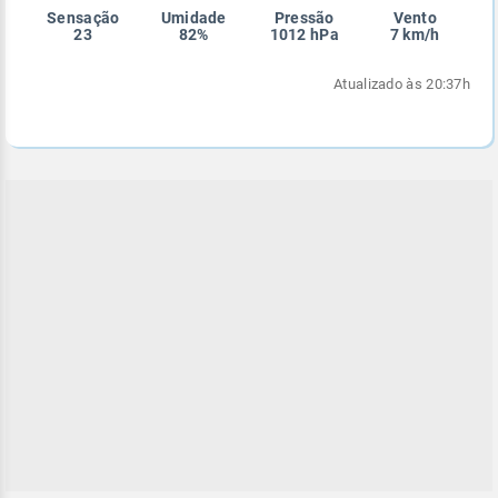
Sensação
Umidade
Pressão
Vento
Enviar
Enviar
Enviar
Enviar
Enviar
23
82%
1012 hPa
7 km/h
Enviar
Atualizado às 20:37h