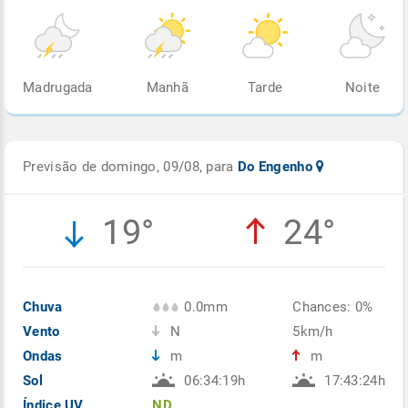
Madrugada
Manhã
Tarde
Noite
Previsão de domingo, 09/08, para
Do Engenho
19°
24°
Chuva
0.0mm
Chances: 0%
Vento
N
5km/h
Ondas
m
m
Sol
06:34:19h
17:43:24h
Índice UV
ND