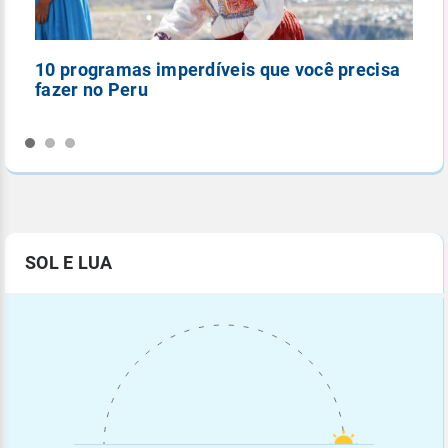
10 programas imperdíveis que você precisa
5
fazer no Peru
n
SOL E LUA