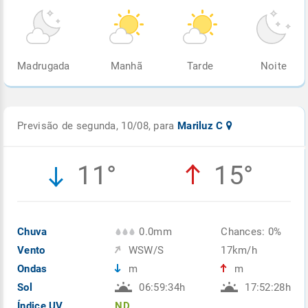
Madrugada
Manhã
Tarde
Noite
Previsão de segunda, 10/08, para
Mariluz C
11°
15°
Chuva
0.0mm
Chances: 0%
Vento
WSW/S
17km/h
Ondas
m
m
Sol
06:59:34h
17:52:28h
Índice UV
ND