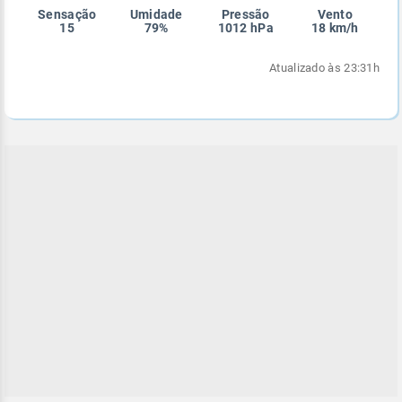
Sensação
Umidade
Pressão
Vento
Enviar
Enviar
Enviar
Enviar
Enviar
15
79%
1012 hPa
18 km/h
Enviar
Atualizado às 23:31h