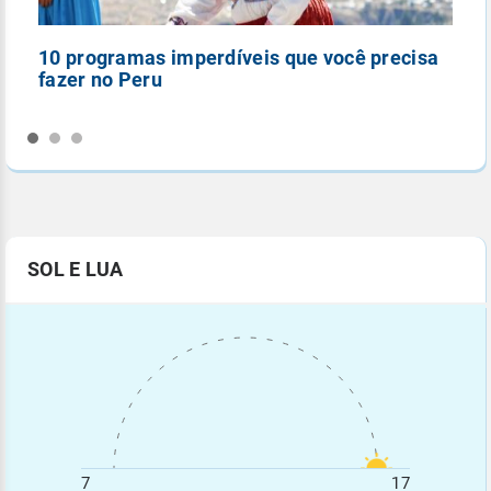
10 programas imperdíveis que você precisa
5
fazer no Peru
n
SOL E LUA
7
17