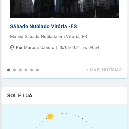
Sábado Nublado Vitória -ES
P
Manhã Sábado Nublada em Vitória, ES
Fi
di
Por
Marcos Canuto | 26/06/2021 às 09:54
+ MAIS NOTÍCIAS
SOL E LUA