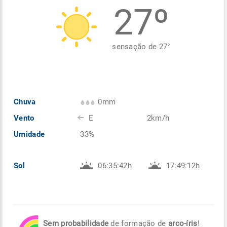
27º
Enviar
Enviar
Enviar
Enviar
Enviar
Enviar
sensação de
27
°
Chuva
0mm
Vento
E
2km/h
Umidade
33%
Sol
06:35:42h
17:49:12h
Sem probabilidade
de formação de
arco-íris
!