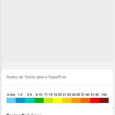
Dados do Vento para a Superfície
0 nós
1-2
3-5
6-10
11-15
16-20
21-25
26-30
31-40
41-50
+50