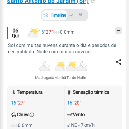
Santo Antônio do Jardim (SP)
Timeline
Alertas
06
16°
27°
0.0mm
Qui
meteorológicos
Sol com muitas nuvens durante o dia e períodos de
céu nublado. Noite com muitas nuvens.
Madrugada
Manhã
Tarde
Noite
Temperatura
Sensação térmica
16°
27°
16°
20°
Vento
Chuva
NE - 7km/h
0.0mm