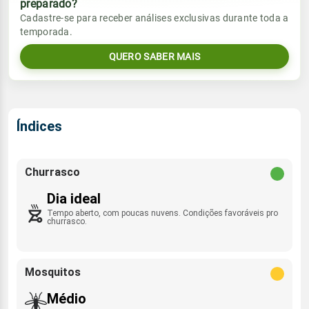
preparado?
Vento
Chuva
Cadastre-se para receber análises exclusivas durante toda a
Sol
Umidade do ar
temporada.
06:35h às 17:49h
ENE - 5km/h
0.0mm
29%
66%
QUERO SABER MAIS
Sol
Umidade do ar
Lua
Rajada de vento
06:35h às 17:49h
Minguante
43%
83%
NE - 46km/h
Lua
Índices
Rajada de vento
Minguante
ENE - 27km/h
Churrasco
Dia ideal
Tempo aberto, com poucas nuvens. Condições favoráveis pro
churrasco.
Mosquitos
Médio