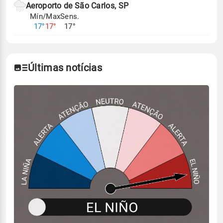
Aeroporto de São Carlos, SP
Mín/Max
Sens.
17°
17°
17°
Últimas notícias