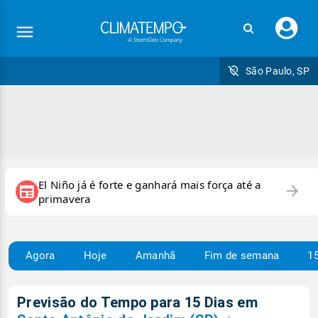
Faç
seu
logi
São Paulo, SP
El Niño já é forte e ganhará mais força até a
arrow_forward
newspaper
primavera
Agora
Hoje
Amanhã
Fim de semana
15
Previsão do Tempo para 15 Dias em