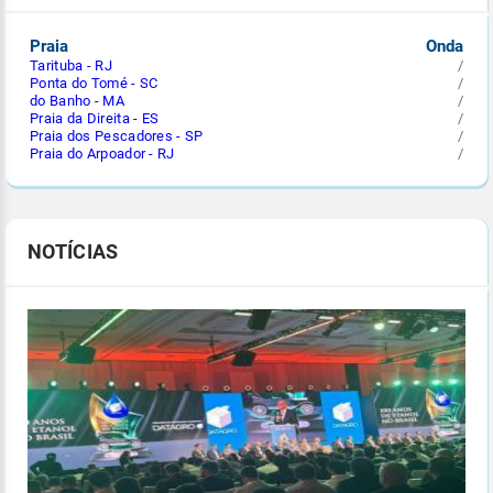
Praia
Onda
Tarituba - RJ
/
Ponta do Tomé - SC
/
do Banho - MA
/
Praia da Direita - ES
/
Praia dos Pescadores - SP
/
Praia do Arpoador - RJ
/
NOTÍCIAS