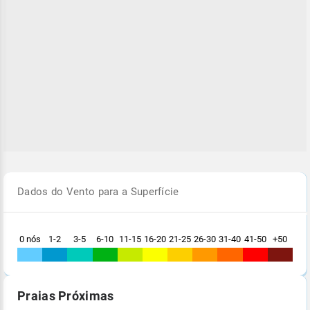
Dados do Vento para a Superfície
0 nós
1-2
3-5
6-10
11-15
16-20
21-25
26-30
31-40
41-50
+50
Praias Próximas