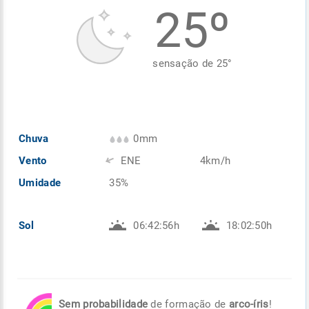
25º
Enviar
Enviar
Enviar
Enviar
Enviar
Enviar
sensação de
25
°
Chuva
0mm
Vento
ENE
4km/h
Umidade
35%
Sol
06:42:56h
18:02:50h
Sem probabilidade
de formação de
arco-íris
!