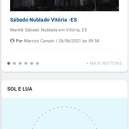
Sábado Nublado Vitória -ES
P
Manhã Sábado Nublada em Vitória, ES
Fi
di
Por
Marcos Canuto | 26/06/2021 às 09:54
+ MAIS NOTÍCIAS
SOL E LUA