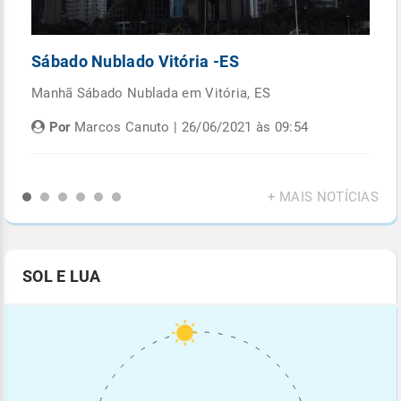
Sábado Nublado Vitória -ES
P
Manhã Sábado Nublada em Vitória, ES
Fi
di
Por
Marcos Canuto | 26/06/2021 às 09:54
+ MAIS NOTÍCIAS
SOL E LUA