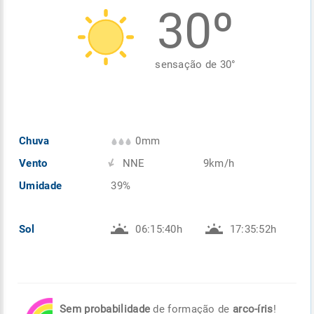
30º
Enviar
Enviar
Enviar
Enviar
Enviar
Enviar
sensação de
30
°
Chuva
0mm
Vento
NNE
9km/h
Umidade
39%
Sol
06:15:40h
17:35:52h
Sem probabilidade
de formação de
arco-íris
!