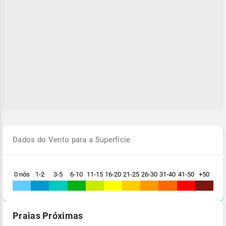
Dados do Vento para a Superfície
0 nós
1-2
3-5
6-10
11-15
16-20
21-25
26-30
31-40
41-50
+50
Praias Próximas