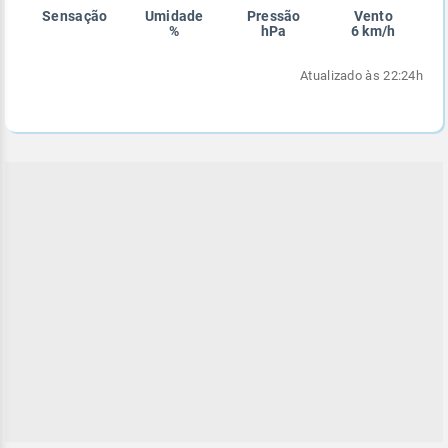
Sensação
Umidade
Pressão
Vento
Enviar
Enviar
Enviar
Enviar
Enviar
%
hPa
6 km/h
Enviar
Atualizado às 22:24h