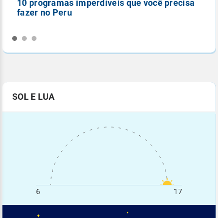
10 programas imperdíveis que você precisa
5
fazer no Peru
n
SOL E LUA
6
17