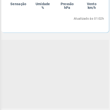
Sensação
Umidade
Pressão
Vento
Enviar
Enviar
Enviar
Enviar
Enviar
%
hPa
km/h
Enviar
Atualizado às 01:02h