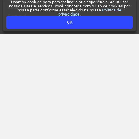
Usamos cookies para personalizar a sua experiência. Ao utilizar
nossos sites e serviços, você concorda com o uso de cookies por
Radar RS
nossa parte conforme estabelecido na nossa
Política de
privacidade
.
Carnaval
OK
Podcasts
O Clima Entre Nós
Agrotalk
EstúdioAgro
Vídeos
Confira também
Contato
Participe
Compliance
Tempo no seu site
Anuncie
Fale conosco