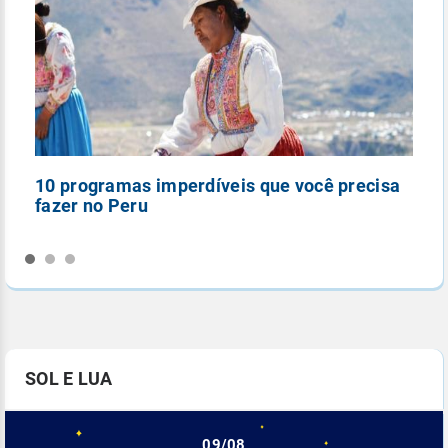
10 programas imperdíveis que você precisa
5
fazer no Peru
n
SOL E LUA
09/08