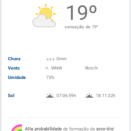
19º
Enviar
Enviar
Enviar
Enviar
Enviar
Enviar
sensação de
19
°
Chuva
0mm
Vento
WNW
9km/h
Umidade
75%
Sol
07:06:59h
18:11:32h
Alta probabilidade
de formação de
arco-íris
!