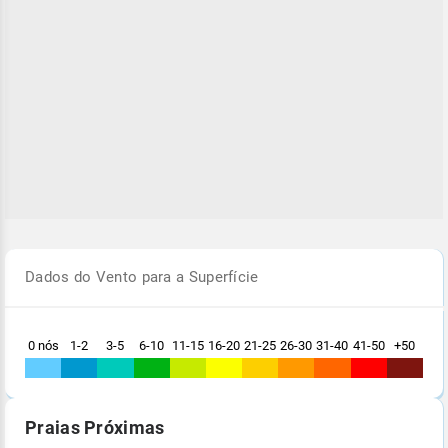
Dados do Vento para a Superfície
0 nós
1-2
3-5
6-10
11-15
16-20
21-25
26-30
31-40
41-50
+50
Praias Próximas