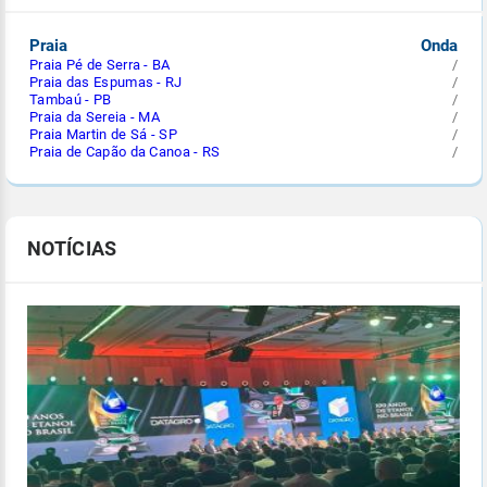
Praia
Onda
Praia Pé de Serra - BA
/
Praia das Espumas - RJ
/
Tambaú - PB
/
Praia da Sereia - MA
/
Praia Martin de Sá - SP
/
Praia de Capão da Canoa - RS
/
NOTÍCIAS