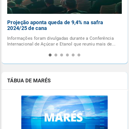
Semeadura da soja avança em ritmo acelerad
no PR
ncia
Chuvas ajudaram na reserva hídrica do solo e beneficia
de...
os trabalhos em campo
TÁBUA DE MARÉS