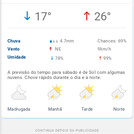
Enviar
Enviar
Enviar
Enviar
Enviar
17°
26°
Enviar
Chuva
4.7mm
Chances: 69%
Vento
NE
9km/h
Umidade
78%
99%
A previsão do tempo para sábado é de Sol com algumas
nuvens. Chove rápido durante o dia e à noite.
Madrugada
Manhã
Tarde
Noite