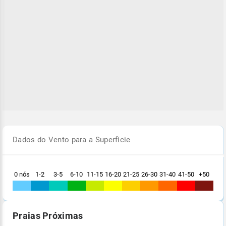
Dados do Vento para a Superfície
0 nós
1-2
3-5
6-10
11-15
16-20
21-25
26-30
31-40
41-50
+50
Praias Próximas