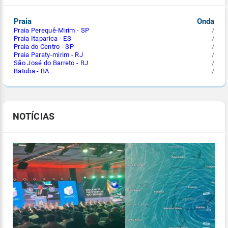
Praia
Onda
Praia Perequê-Mirim - SP
/
Praia Itaparica - ES
/
Praia do Centro - SP
/
Praia Paraty-mirim - RJ
/
São José do Barreto - RJ
/
Batuba - BA
/
NOTÍCIAS