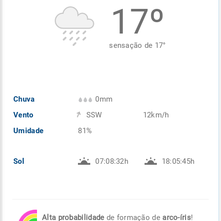
17º
Enviar
Enviar
Enviar
Enviar
Enviar
Enviar
sensação de
17
°
Chuva
0mm
Vento
SSW
12km/h
Umidade
81%
Sol
07:08:32h
18:05:45h
Alta probabilidade
de formação de
arco-íris
!