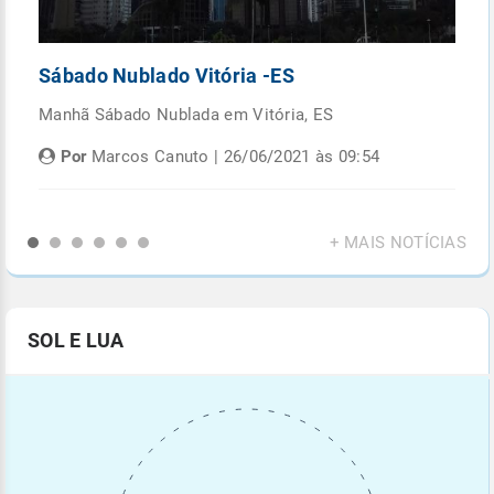
Sábado Nublado Vitória -ES
P
Manhã Sábado Nublada em Vitória, ES
Fi
di
Por
Marcos Canuto | 26/06/2021 às 09:54
+ MAIS NOTÍCIAS
SOL E LUA