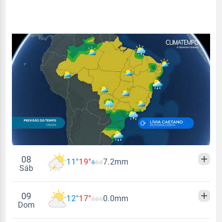
08
11°
19°
7.2mm
Sáb
09
12°
17°
0.0mm
Madrugada
Manhã
Tarde
Noite
Dom