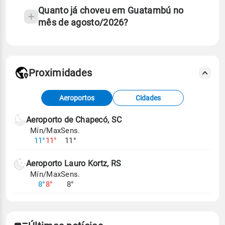
Quanto já choveu em Guatambú no
mês de agosto/2026?
Proximidades
Fonte: dados combinados de estações
Aeroportos
Cidades
meteorológicas e satélite do Centro de Previsão
de Tempo e Estudos Climáticos (CPTEC).
Aeroporto de Chapecó, SC
Mín/Max
Sens.
Para obter mais informações sobre os dados
11°
11°
11°
climáticos,
clique aqui.
Aeroporto Lauro Kortz, RS
Mín/Max
Sens.
8°
8°
8°