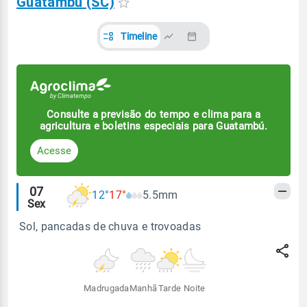
Guatambú (SC)
Timeline
Consulte a previsão do tempo e clima para a
agricultura e boletins especiais para Guatambú.
Acesse
Alertas
07
12°
17°
5.5mm
Sex
meteorológicos
Sol, pancadas de chuva e trovoadas
Madrugada
Manhã
Tarde
Noite