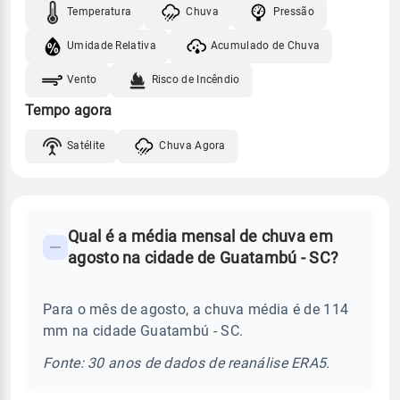
Temperatura
Chuva
Pressão
Umidade Relativa
Acumulado de Chuva
Vento
Risco de Incêndio
Tempo agora
Satélite
Chuva Agora
FAQ
Qual é a média mensal de chuva em
-
agosto na cidade de Guatambú - SC?
Perguntas
frequentes
Para o mês de agosto, a chuva média é de 114
sobre
mm na cidade Guatambú - SC.
chuva
e
Fonte: 30 anos de dados de reanálise ERA5.
temperatura