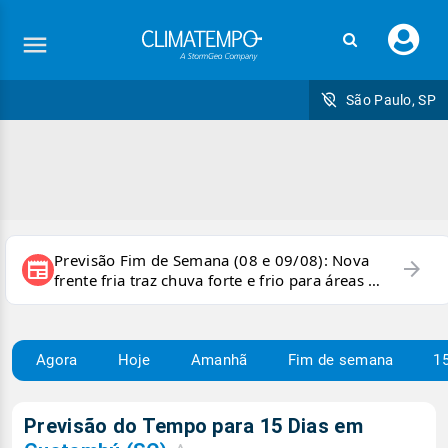
Faç
seu
logi
São Paulo, SP
Previsão Fim de Semana (08 e 09/08): Nova
arrow_forward
newspaper
frente fria traz chuva forte e frio para áreas do
país
Agora
Hoje
Amanhã
Fim de semana
15
Previsão do Tempo para 15 Dias em