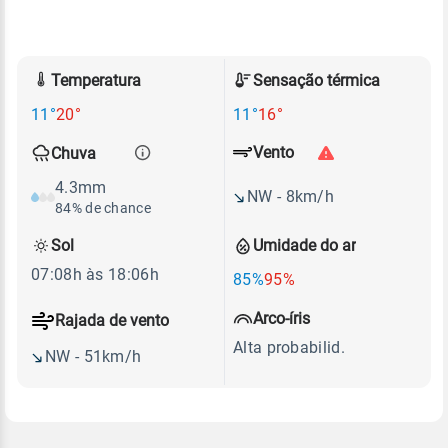
Temperatura
Sensação térmica
11°
20°
11°
16°
Vento
Chuva
4.3mm
NW - 8km/h
84% de chance
Sol
Umidade do ar
07:08h às 18:06h
85%
95%
Arco-íris
Rajada de vento
Alta probabilid.
NW - 51km/h