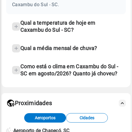
SUL
Caxambu do Sul - SC.
-
e
SC
temperatura
Qual a temperatura de hoje em
Caxambu do Sul - SC?
Qual a média mensal de chuva?
Como está o clima em Caxambu do Sul -
SC em agosto/2026? Quanto já choveu?
Fonte: 30 anos de dados de reanálise ERA5.
Proximidades
Fonte: dados combinados de estações
Aeroportos
Cidades
meteorológicas e satélite do Centro de Previsão
de Tempo e Estudos Climáticos (CPTEC).
Aeroporto de Chapecó, SC