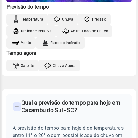
Previsão do tempo
Temperatura
Chuva
Pressão
Umidade Relativa
Acumulado de Chuva
Vento
Risco de Incêndio
Tempo agora
Satélite
Chuva Agora
FAQ
CLIMA,
PREVISÃO
Qual a previsão do tempo para hoje em
-
DO
Caxambu do Sul - SC?
TEMPO
Perguntas
HOJE
E
frequentes
NOTÍCIAS
EM
A previsão do tempo para hoje é de temperaturas
sobre
CAXAMBU
entre 11° e 20° e com possibilidade de chuva em
DO
chuva