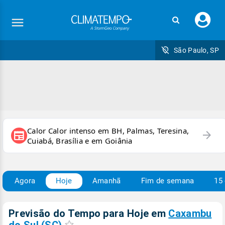
Faç
seu
logi
São Paulo, SP
Calor Calor intenso em BH, Palmas, Teresina,
arrow_forward
newspaper
Cuiabá, Brasília e em Goiânia
Agora
Hoje
Amanhã
Fim de semana
15 
Previsão do Tempo para Hoje
em
Caxambu