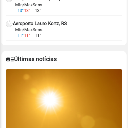
Mín/Max
Sens.
Para obter mais informações sobre os dados
13°
13°
13°
climáticos,
clique aqui.
Aeroporto Lauro Kortz, RS
Mín/Max
Sens.
11°
11°
11°
Últimas notícias