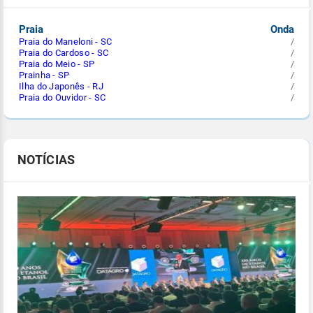
Praia
Onda
Praia do Maneloni - SC
/
Praia do Cardoso - SC
/
Praia do Meio - SP
/
Prainha - SP
/
Ilha do Japonês - RJ
/
Praia do Ouvidor - SC
/
NOTÍCIAS