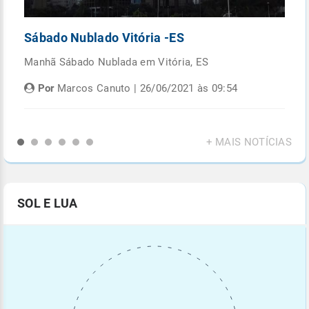
Sábado Nublado Vitória -ES
P
Manhã Sábado Nublada em Vitória, ES
Fi
di
Por
Marcos Canuto | 26/06/2021 às 09:54
+ MAIS NOTÍCIAS
SOL E LUA