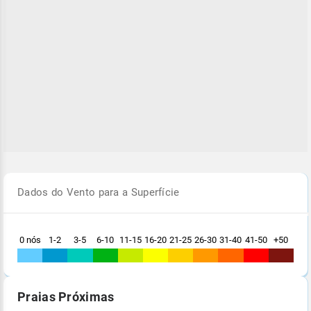
Dados do Vento para a Superfície
0 nós
1-2
3-5
6-10
11-15
16-20
21-25
26-30
31-40
41-50
+50
Praias Próximas