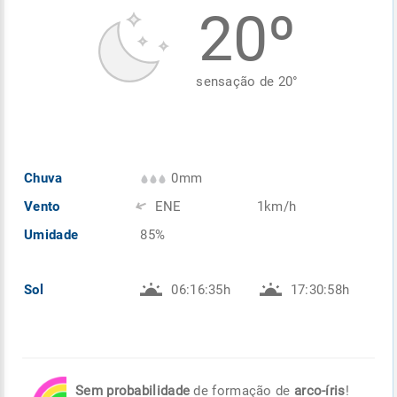
20º
Enviar
Enviar
Enviar
Enviar
Enviar
Enviar
sensação de
20
°
Chuva
0mm
Vento
ENE
1km/h
Umidade
85%
Sol
06:16:35h
17:30:58h
Sem probabilidade
de formação de
arco-íris
!