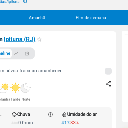
dias
/
Ipituna - RJ
Amanhã
Fim de semana
em
Ipituna (RJ)
eline
om névoa fraca ao amanhecer.
Manhã
Tarde
Noite
 térmica
Chuva
Umidade do ar
0.0mm
41%
83%