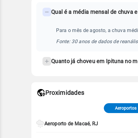
FAQ
Qual é a média mensal de chuva e
-
Perguntas
frequentes
Para o mês de agosto, a chuva médi
sobre
Fonte: 30 anos de dados de reanáli
chuva
e
Quanto já choveu em Ipituna no 
temperatura
Proximidades
Fonte: dados combinados de estaçõe
de Tempo e Estudos Climáticos (CP
Aeroportos
Para obter mais informações sobre 
Aeroporto de Macaé, RJ