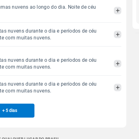
mas nuvens ao longo do dia. Noite de céu
as nuvens durante o dia e períodos de céu
Manhã
Tarde
Noite
ite com muitas nuvens.
 térmica
Chuva
Umidade do ar
Manhã
Tarde
Noite
as nuvens durante o dia e períodos de céu
0.0mm
37%
83%
ite com muitas nuvens.
Sol
Lua
o
 térmica
Chuva
Umidade do ar
06:16h às 17:30h
Minguante
as nuvens durante o dia e períodos de céu
0.0mm
62%
100%
Manhã
Tarde
Noite
ite com muitas nuvens.
Sol
Lua
o
Gráfico
06:15h às 17:31h
Minguante
 térmica
Chuva
Umidade do ar
+ 5 dias
Manhã
Tarde
Noite
0.0mm
69%
86%
Chuva
Vento
Umidade
Sol
Lua
o
Gráfico
 térmica
Chuva
Umidade do ar
06:15h às 17:31h
Minguante
0.0mm
64%
90%
 E QUALQUER LUGAR DO BRASIL