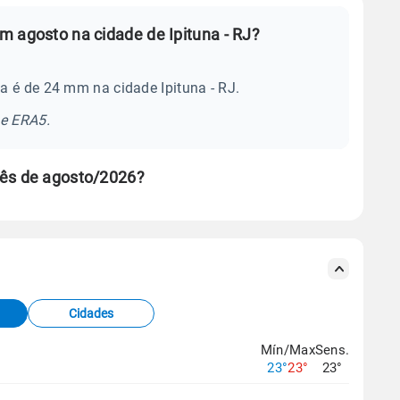
m agosto na cidade de Ipituna - RJ?
a é de 24 mm na cidade Ipituna - RJ.
se ERA5.
mês de agosto/2026?
s meteorológicas e satélite do Centro de Previsão
TEC).
Cidades
os dados climáticos,
clique aqui.
Mín/Max
Sens.
23°
23°
23°