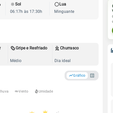
Sol
Lua
o
06:17h às 17:30h
Minguante
r
Gripe e Resfriado
Churrasco
Médio
Dia ideal
Gráfico
Chuva
Vento
Umidade