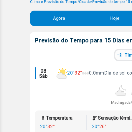
Clima e Previsão do Tempo
/
Cidade
/
Previsão do tempo 15 
Agora
Hoje
Previsão do Tempo para 15 Dias 
Tim
Alertas
08
20°
32°
0.0mm
Dia de sol c
Sáb
meteorológicos
Madrugada
Temperatura
Sensação
20°
32°
20°
26°