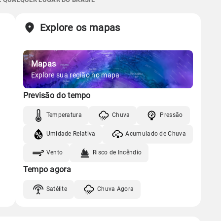
Chuva
Vento
Umidade
Sol
Lua
o
Explore os mapas
Gráfico
06:14h às 17:32h
Nova
Chuva
Vento
Umidade
Mapas
Gráfico
Explore sua região no mapa
Previsão do tempo
Chuva
Vento
Umidade
Temperatura
Chuva
Pressão
Umidade Relativa
Acumulado de Chuva
Vento
Risco de Incêndio
Tempo agora
Satélite
Chuva Agora