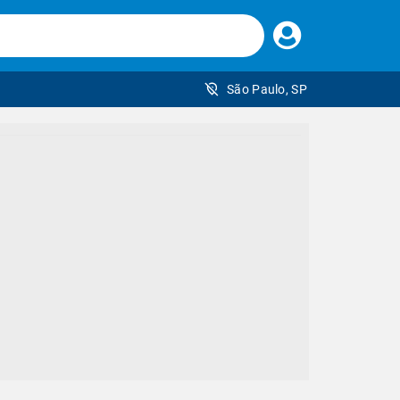
Faça
seu
login
São Paulo, SP