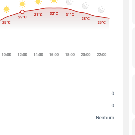
0
0
Nenhum