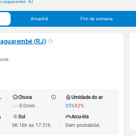
e
/
Jaguarembé - RJ
Amanhã
Fim de semana
aguarembé (RJ)
oite.
 térmica
Chuva
Umidade do ar
0.0mm
35%
92%
Sol
Arco-íris
o
06:16h às 17:31h
Sem probabilid.