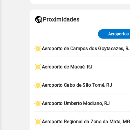
Fonte: 30 anos de dados de reanáli
Proximidades
Fonte: dados combinados de estaçõe
de Tempo e Estudos Climáticos (CP
Aeroportos
Para obter mais informações sobre 
Aeroporto de Campos dos Goytacazes, R
Aeroporto de Macaé, RJ
Aeroporto Cabo de São Tomé, RJ
Aeroporto Umberto Modiano, RJ
Aeroporto Regional da Zona da Mata, M