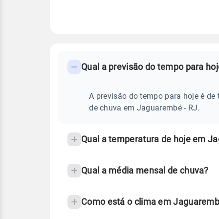
FAQ
CLIMA,
PREVISÃO
Qual a previsão do tempo para ho
-
DO
TEMPO
Perguntas
HOJE
E
frequentes
A previsão do tempo para hoje é de 
NOTÍCIAS
EM
sobre
de chuva em Jaguarembé - RJ.
JAGUAREMBÉ
-
chuva
RJ
e
Qual a temperatura de hoje em J
temperatura
Qual a média mensal de chuva?
Como está o clima em Jaguarembé