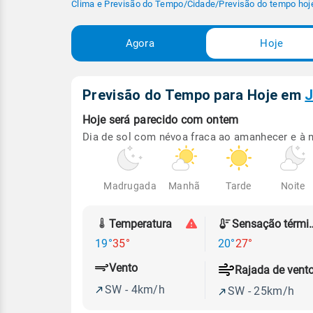
Clima e Previsão do Tempo
/
Cidade
/
Previsão do tempo hoj
Agora
Hoje
Previsão do Tempo para Hoje
em
J
Hoje será
parecido com ontem
Dia de sol com névoa fraca ao amanhecer e à n
Madrugada
Manhã
Tarde
Noite
Temperatura
Sensação
19°
35°
20°
27°
Vento
Rajada de vent
SW - 4km/h
SW - 25km/h