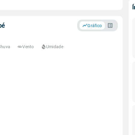
bé
Gráfico
Chuva
Vento
Umidade