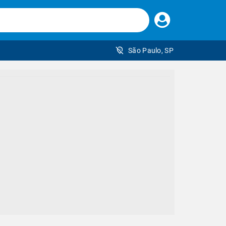
Faça
seu
login
São Paulo, SP