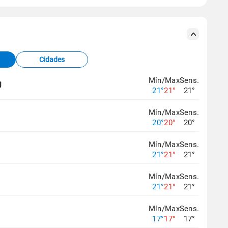
se ERA5.
s meteorológicas e satélite do Centro de Previsão
TEC).
Cidades
os dados climáticos,
clique aqui.
Mín/Max
Sens.
J
21°
21°
21°
Mín/Max
Sens.
20°
20°
20°
Mín/Max
Sens.
21°
21°
21°
Mín/Max
Sens.
21°
21°
21°
Mín/Max
Sens.
G
17°
17°
17°