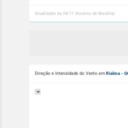
Atualizado às 06:11 (horário de Brasília)
Direção e Intensidade do Vento em
Rialma - 
ia supera a média de chuva de
Interior do país conti
o com 4 temporais
previsão de chuva for