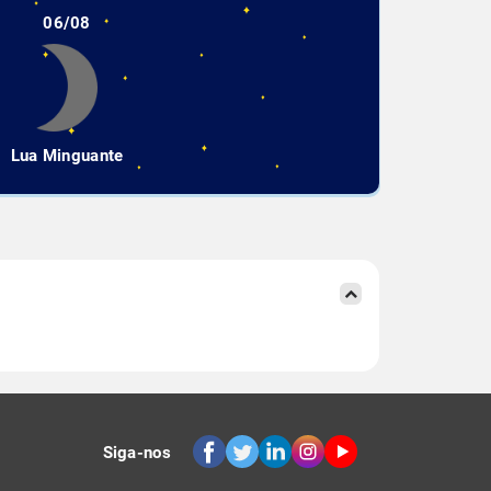
06/08
Lua Minguante
Siga-nos