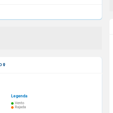
GO
Legenda
nua com
Projeção aponta queda de 9,4% na
Vento
te
safra 2024/25 de cana
Rajada