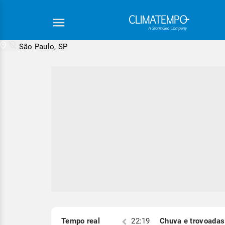
São Paulo, SP
Equipe Cli
S)
Tempo real
22:19
Chuva e trovoadas