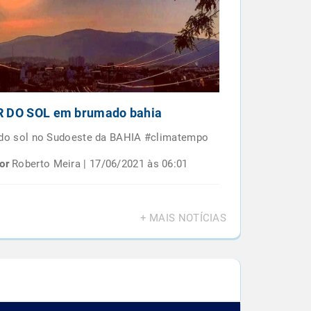
 DO SOL em brumado bahia
Por do sol e
BAIANO
 do sol no Sudoeste da BAHIA #climatempo
Por do sol em 
or
Roberto Meira | 17/06/2021 às 06:01
Por
Roberto M
+ MAIS NOTÍCIAS