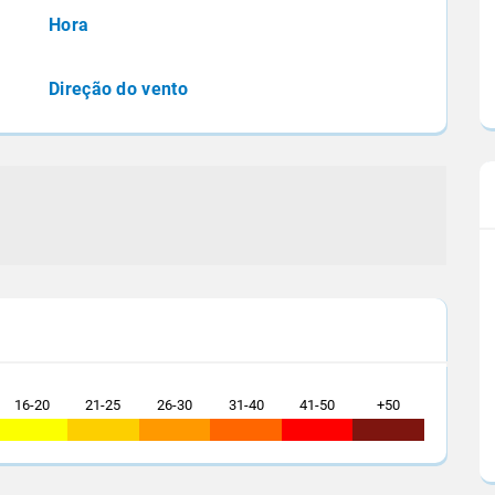
eas de
Informações foram divulgadas durante a
Hora
no país se
Conferência Internacional de Açúcar e Etano
Gerais...
que reuniu mais de...
Direção do vento
16-20
21-25
26-30
31-40
41-50
+50