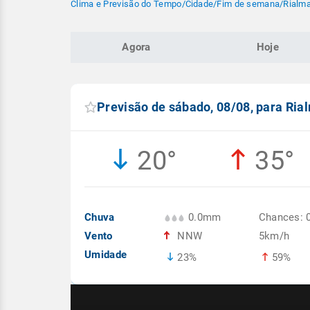
Clima e Previsão do Tempo
/
Cidade
/
Fim de semana
/
Rialma
Agora
Hoje
Previsão de sábado, 08/08, para Ria
20°
35°
Chuva
0.0mm
Chances: 
Vento
NNW
5km/h
Umidade
23%
59%