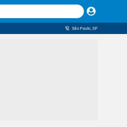
Faça
seu
login
São Paulo, SP