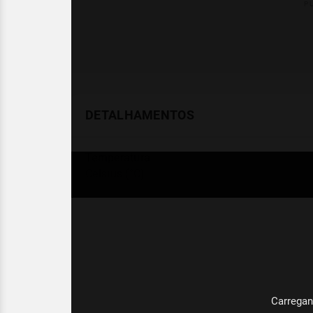
DETALHAMENTOS
Temperatura
Celsius (°C)