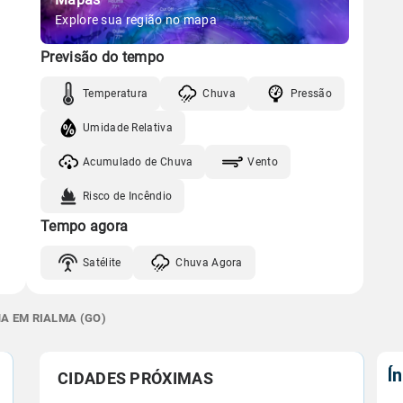
Explore sua região no mapa
Previsão do tempo
Temperatura
Chuva
Pressão
Umidade Relativa
Acumulado de Chuva
Vento
Risco de Incêndio
Tempo agora
Satélite
Chuva Agora
NA EM RIALMA (GO)
Í
CIDADES PRÓXIMAS