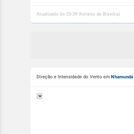
Atualizado às 20:39 (horário de Brasília)
Direção e Intensidade do Vento em
Nhamundá
o e tornado: qual a diferença?
Chuvas de novembro 
melhora no nível do R
s e tornados causam ventania