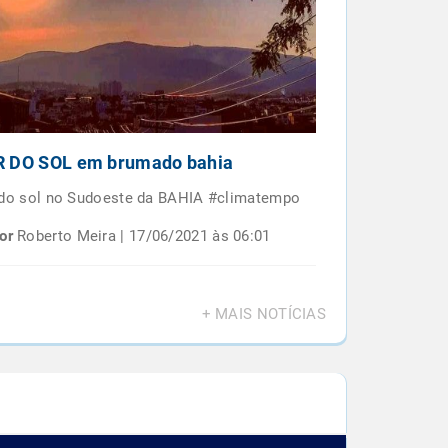
 DO SOL em brumado bahia
Por do sol e
BAIANO
 do sol no Sudoeste da BAHIA #climatempo
Por do sol em 
or
Roberto Meira | 17/06/2021 às 06:01
Por
Roberto M
+ MAIS NOTÍCIAS