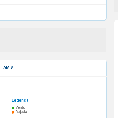
 - AM
Legenda
indicam
Projeção aponta queda de 9,4% na
Vento
io Negro
safra 2024/25 de cana
Rajada