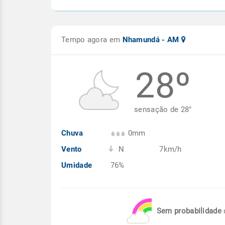
Tempo agora em
Nhamundá - AM
28º
sensação de
28
°
Chuva
0mm
Vento
N
7km/h
Umidade
76%
Sem probabilidade