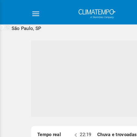
São Paulo, SP
Equipe Cli
S)
Tempo real
22:19
Chuva e trovoadas