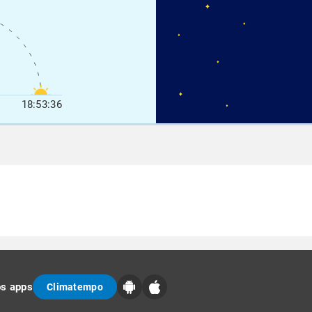
18:53:36
os apps
Climatempo