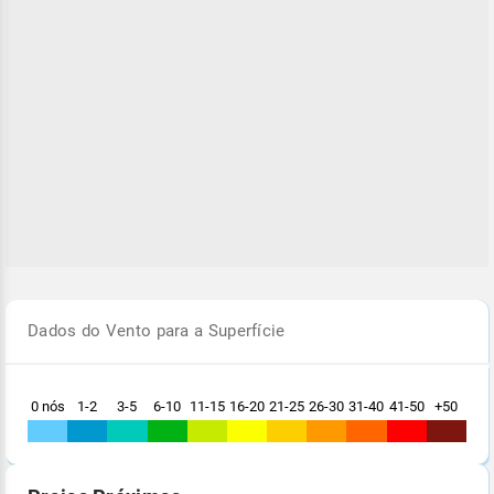
Dados do Vento para a Superfície
0 nós
1-2
3-5
6-10
11-15
16-20
21-25
26-30
31-40
41-50
+50