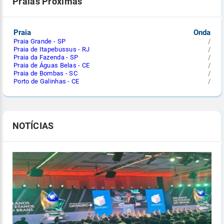
Praias Próximas
Praia
Onda
Praia Grande - SP
/
Praia de Itapebussus - RJ
/
Praia da Fazenda - SP
/
Praia de Águas Belas - CE
/
Praia de Bombas - SC
/
Porto de Galinhas - CE
/
NOTÍCIAS