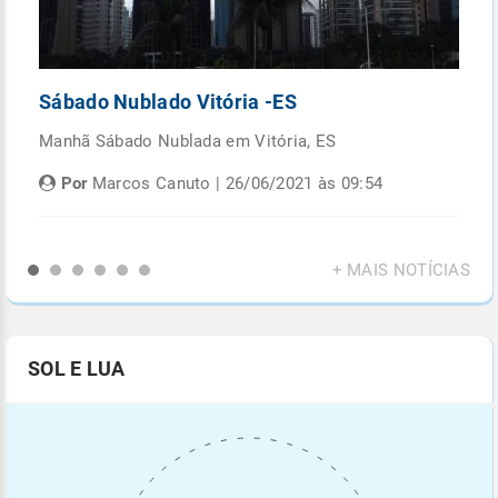
Sábado Nublado Vitória -ES
P
Manhã Sábado Nublada em Vitória, ES
Fi
di
Por
Marcos Canuto | 26/06/2021 às 09:54
+ MAIS NOTÍCIAS
SOL E LUA