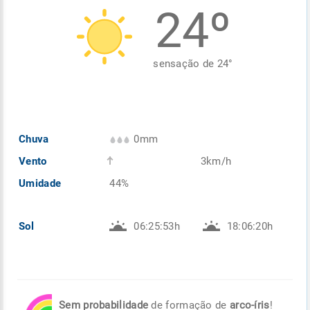
24º
Enviar
Enviar
Enviar
Enviar
Enviar
Enviar
sensação de
24
°
Chuva
0mm
Vento
3km/h
Umidade
44%
Sol
06:25:53h
18:06:20h
Sem probabilidade
de formação de
arco-íris
!