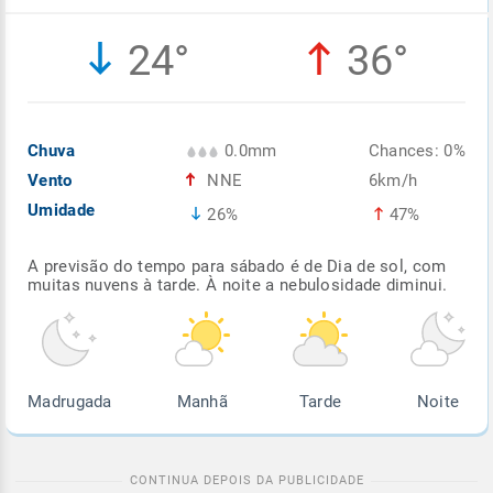
Enviar
Enviar
Enviar
Enviar
Enviar
24°
36°
Enviar
Chuva
0.0mm
Chances: 0%
Vento
NNE
6km/h
Umidade
26%
47%
A previsão do tempo para sábado é de Dia de sol, com
muitas nuvens à tarde. À noite a nebulosidade diminui.
Madrugada
Manhã
Tarde
Noite