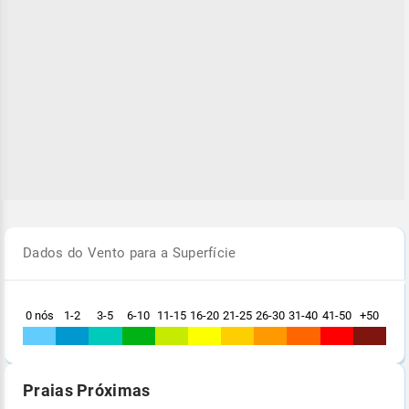
Dados do Vento para a Superfície
0 nós
1-2
3-5
6-10
11-15
16-20
21-25
26-30
31-40
41-50
+50
Praias Próximas