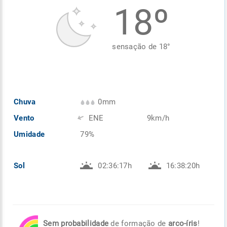
18º
Enviar
Enviar
Enviar
Enviar
Enviar
Enviar
sensação de
18
°
Chuva
0mm
Vento
ENE
9km/h
Umidade
79%
Sol
02:36:17h
16:38:20h
Sem probabilidade
de formação de
arco-íris
!