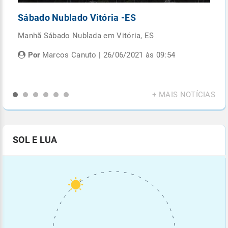
Sábado Nublado Vitória -ES
P
Manhã Sábado Nublada em Vitória, ES
Fi
di
Por
Marcos Canuto | 26/06/2021 às 09:54
+ MAIS NOTÍCIAS
SOL E LUA