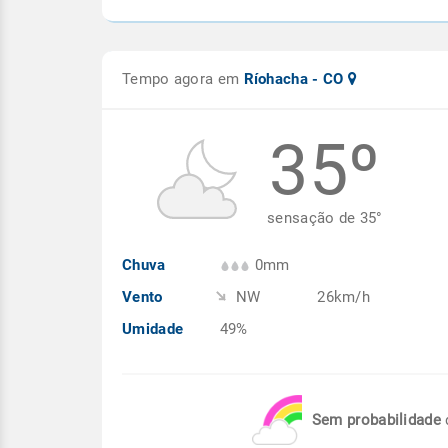
Tempo agora em
Ríohacha - CO
35º
sensação de
35
°
Chuva
0mm
Vento
NW
26km/h
Umidade
49%
Sem probabilidade