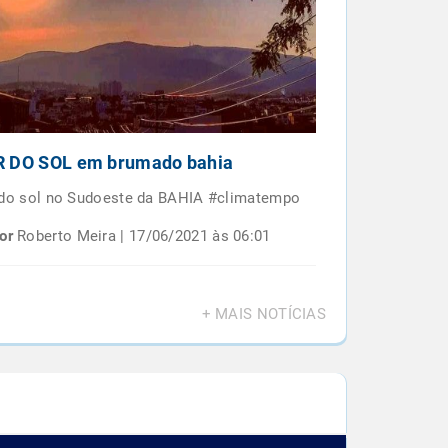
 DO SOL em brumado bahia
Por do sol e
BAIANO
 do sol no Sudoeste da BAHIA #climatempo
Por do sol em 
or
Roberto Meira | 17/06/2021 às 06:01
Por
Roberto M
+ MAIS NOTÍCIAS