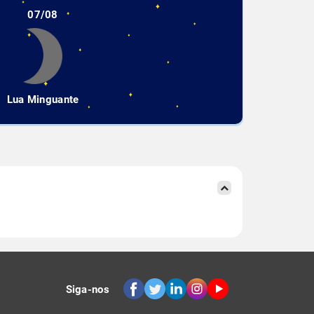
07/08
Lua Minguante
Siga-nos