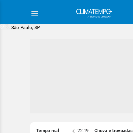
São Paulo, SP
Equipe Cli
S)
Tempo real
22:19
Chuva e trovoadas