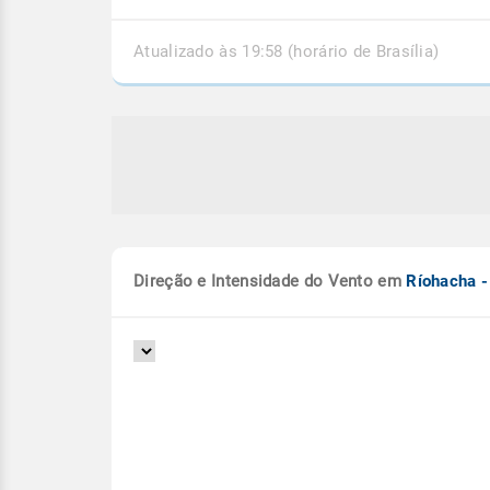
Atualizado às 19:58 (horário de Brasília)
Direção e Intensidade do Vento em
Ríohacha 
dos rios deixa municípios em
Temporais em Mato G
ncia no Acre
Instabilidades continuam