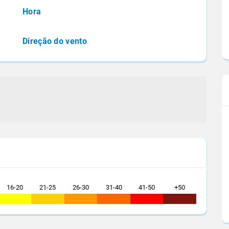
e do Centro-Oeste
Destaque esta semana para a baixa umidade
Hora
relativa do ar em vários estados
Direção do vento
16-20
21-25
26-30
31-40
41-50
+50