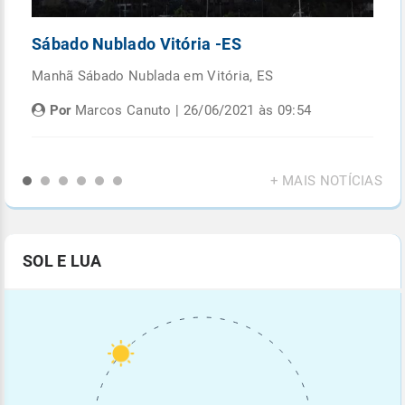
Sábado Nublado Vitória -ES
P
Manhã Sábado Nublada em Vitória, ES
Fi
di
Por
Marcos Canuto | 26/06/2021 às 09:54
+ MAIS NOTÍCIAS
SOL E LUA