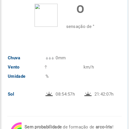
º
Enviar
Enviar
Enviar
Enviar
Enviar
Enviar
sensação de
°
Chuva
0mm
Vento
km/h
Umidade
%
Sol
08:54:57h
21:42:07h
Sem probabilidade
de formação de
arco-íris
!