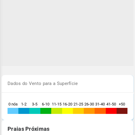
Dados do Vento para a Superfície
0 nós
1-2
3-5
6-10
11-15
16-20
21-25
26-30
31-40
41-50
+50
Praias Próximas