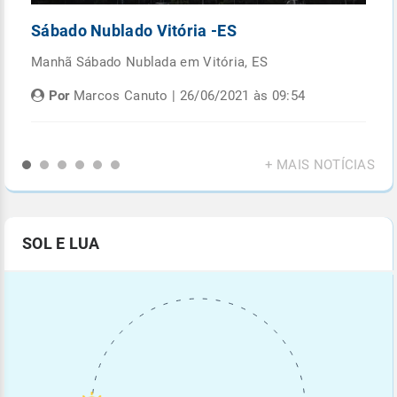
Sábado Nublado Vitória -ES
P
Manhã Sábado Nublada em Vitória, ES
Fi
di
Por
Marcos Canuto | 26/06/2021 às 09:54
+ MAIS NOTÍCIAS
SOL E LUA