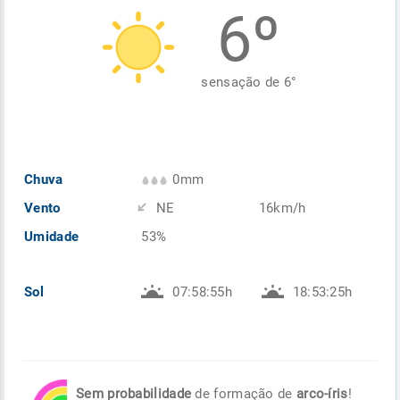
6º
Enviar
Enviar
Enviar
Enviar
Enviar
Enviar
sensação de
6
°
Chuva
0mm
Vento
NE
16km/h
Umidade
53%
Sol
07:58:55h
18:53:25h
Sem probabilidade
de formação de
arco-íris
!