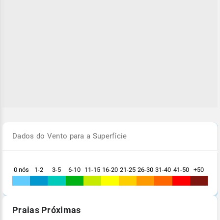
Dados do Vento para a Superfície
0 nós
1-2
3-5
6-10
11-15
16-20
21-25
26-30
31-40
41-50
+50
Praias Próximas