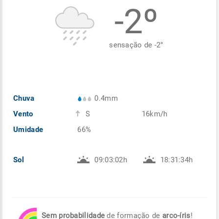
-2º
Enviar
Enviar
Enviar
Enviar
Enviar
Enviar
sensação de
-2
°
Chuva
0.4mm
Vento
S
16km/h
Umidade
66%
Sol
09:03:02h
18:31:34h
Sem probabilidade
de formação de
arco-íris
!