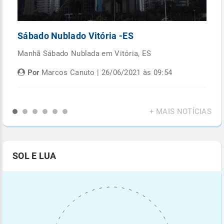
Sábado Nublado Vitória -ES
P
Manhã Sábado Nublada em Vitória, ES
Fi
di
Por
Marcos Canuto | 26/06/2021 às 09:54
+ MAIS NOTÍCIAS
SOL E LUA