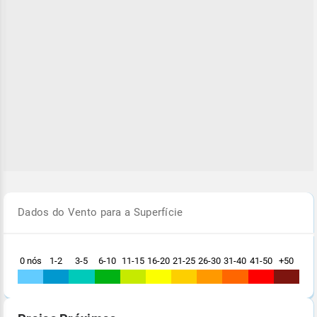
Dados do Vento para a Superfície
0 nós
1-2
3-5
6-10
11-15
16-20
21-25
26-30
31-40
41-50
+50