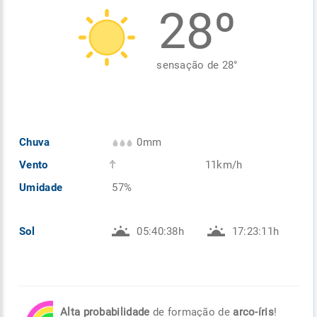
28º
Enviar
Enviar
Enviar
Enviar
Enviar
Enviar
sensação de
28
°
Chuva
0mm
Vento
11km/h
Umidade
57%
Sol
05:40:38h
17:23:11h
Alta probabilidade
de formação de
arco-íris
!