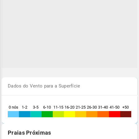
Dados do Vento para a Superfície
0 nós
1-2
3-5
6-10
11-15
16-20
21-25
26-30
31-40
41-50
+50
Praias Próximas