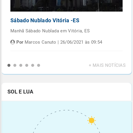
Sábado Nublado Vitória -ES
P
Manhã Sábado Nublada em Vitória, ES
Fi
di
Por
Marcos Canuto | 26/06/2021 às 09:54
+ MAIS NOTÍCIAS
SOL E LUA