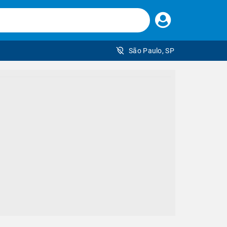
Faça
seu
login
São Paulo, SP