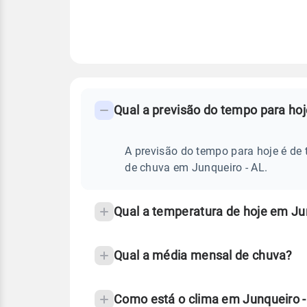
FAQ
CLIMA,
PREVISÃO
Qual a previsão do tempo para ho
-
DO
TEMPO
Perguntas
HOJE
E
frequentes
A previsão do tempo para hoje é de 
NOTÍCIAS
EM
sobre
de chuva em Junqueiro - AL.
JUNQUEIRO
-
chuva
AL
e
Qual a temperatura de hoje em Ju
temperatura
Qual a média mensal de chuva?
Como está o clima em Junqueiro 