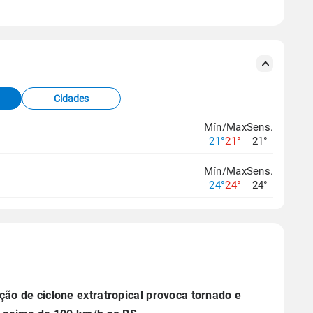
se ERA5.
s meteorológicas e satélite do Centro de Previsão
TEC).
Cidades
os dados climáticos,
clique aqui.
Mín/Max
Sens.
21°
21°
21°
Mín/Max
Sens.
24°
24°
24°
ão de ciclone extratropical provoca tornado e