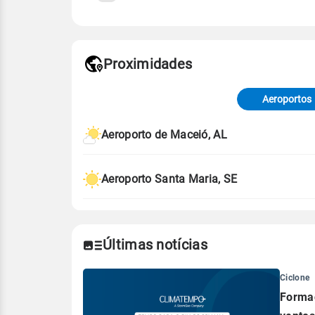
Fonte: 30 anos de dados de reanáli
Proximidades
Fonte: dados combinados de estaçõe
de Tempo e Estudos Climáticos (CP
Aeroportos
Para obter mais informações sobre 
Aeroporto de Maceió, AL
Aeroporto Santa Maria, SE
Últimas notícias
Ciclone
Formaç