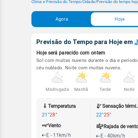
Clima e Previsão do Tempo
/
Cidade
/
Previsão do tempo hoj
Agora
Hoje
Previsão do Tempo para Hoje
em
J
Hoje será
parecido com ontem
Sol com muitas nuvens durante o dia e período
céu nublado. Noite com muitas nuvens.
Madrugada
Manhã
Tarde
Noite
Temperatura
Sensação
21°
28°
22°
25°
Vento
Rajada de vent
E - 11km/h
E - 40km/h