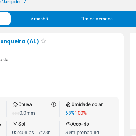
e
/
Junqueiro - AL
Amanhã
Fim de semana
unqueiro (AL)
s de
 térmica
Chuva
Umidade do ar
0.0mm
68%
100%
Sol
Arco-íris
o
05:40h às 17:23h
Sem probabilid.