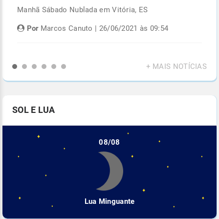
Manhã Sábado Nublada em Vitória, ES
Fi
di
Por
Marcos Canuto | 26/06/2021 às 09:54
+ MAIS NOTÍCIAS
SOL E LUA
08/08
Lua Minguante