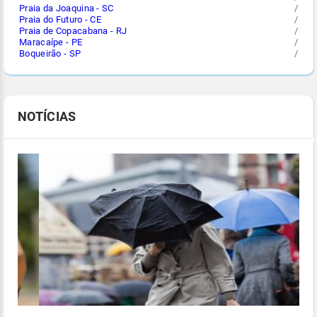
Praia da Joaquina - SC
/
Praia do Futuro - CE
/
Praia de Copacabana - RJ
/
Maracaípe - PE
/
Boqueirão - SP
/
NOTÍCIAS