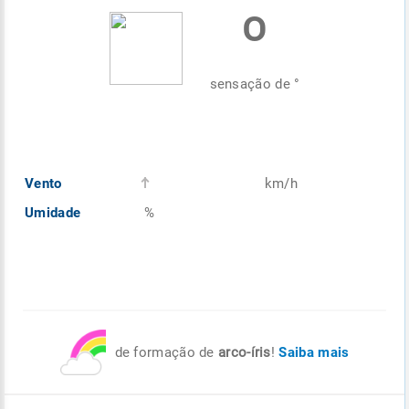
º
Enviar
Enviar
Enviar
Enviar
Enviar
Enviar
sensação de
°
Vento
km/h
Umidade
%
de formação de
arco-íris
!
Saiba mais