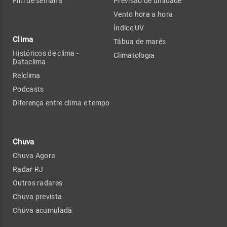
Fim de semana
Previsão de umidade
Vento hora a hora
Índice UV
Clima
Tábua de marés
Históricos de clima -
Climatologia
Dataclima
Relclima
Podcasts
Diferença entre clima e tempo
Chuva
Chuva Agora
Radar RJ
Outros radares
Chuva prevista
Chuva acumulada