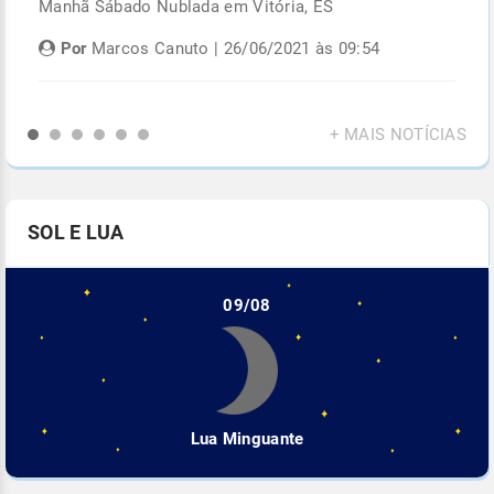
Manhã Sábado Nublada em Vitória, ES
Fi
di
Por
Marcos Canuto | 26/06/2021 às 09:54
+ MAIS NOTÍCIAS
SOL E LUA
09/08
Lua Minguante