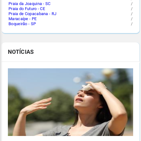
Praia da Joaquina - SC
/
Praia do Futuro - CE
/
Praia de Copacabana - RJ
/
Maracaípe - PE
/
Boqueirão - SP
/
NOTÍCIAS