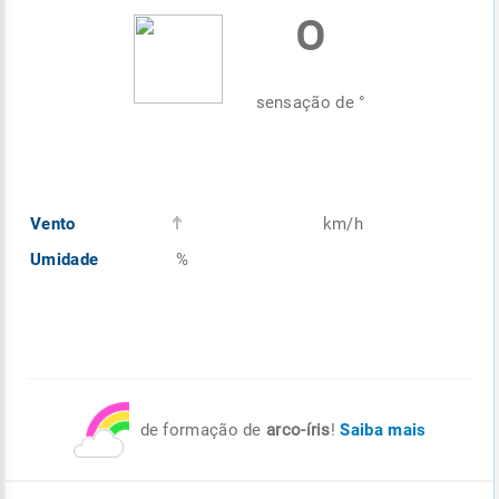
º
Enviar
Enviar
Enviar
Enviar
Enviar
Enviar
sensação de
°
Vento
km/h
Umidade
%
de formação de
arco-íris
!
Saiba mais