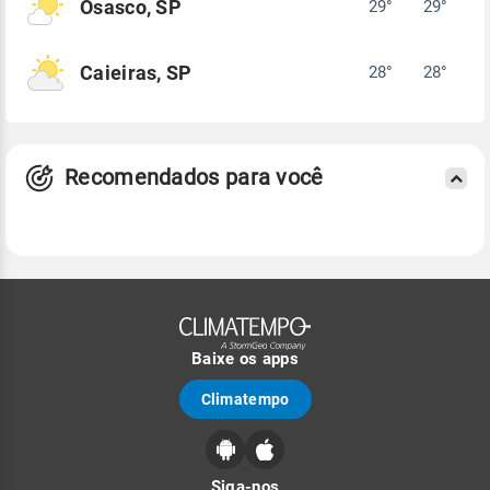
Osasco, SP
29°
29°
Caieiras, SP
28°
28°
Recomendados para você
Baixe os apps
Climatempo
Siga-nos