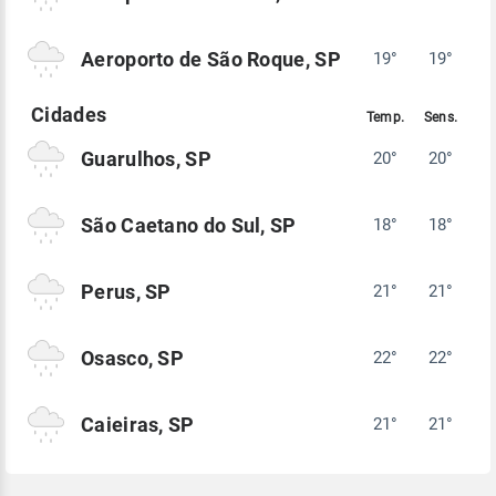
Aeroporto de São Roque, SP
19°
19°
Guarulhos, SP
20°
20°
São Caetano do Sul, SP
18°
18°
Perus, SP
21°
21°
Osasco, SP
22°
22°
Caieiras, SP
21°
21°