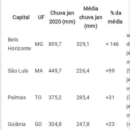
Média
Chuva jan
% da
Capital
UF
chuva jan
2020 (mm)
média
(mm)
s
Belo
MG
809,7
329,1
+ 146
d
Horizonte
j
m
São Luís
MA
449,7
226,4
+99
(
j
m
Palmas
TO
375,2
285,4
+31
(
j
m
Goiânia
GO
304,8
247,8
+23
(