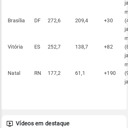
j
m
Brasília
DF
272,6
209,4
+30
(
j
m
Vitória
ES
252,7
138,7
+82
(
j
m
Natal
RN
177,2
61,1
+190
(
j
Vídeos em destaque