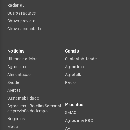
Radar RJ
Outros radares
Chuva prevista
Chuva acumulada
Notícias
Canais
Últimas notícias
Sustentabilidade
Agroclima
Agroclima
Alimentação
Agrotalk
Saúde
Rádio
Alertas
Sustentabilidade
Produtos
Agroclima - Boletim Semanal
de previsão do tempo
SMAC
Negócios
Agroclima PRO
Moda
API