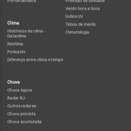
Fim de semana
Previsão de umidade
Vento hora a hora
Índice UV
Clima
Tábua de marés
Históricos de clima -
Climatologia
Dataclima
Relclima
Podcasts
Diferença entre clima e tempo
Chuva
Chuva Agora
Radar RJ
Outros radares
Chuva prevista
Chuva acumulada