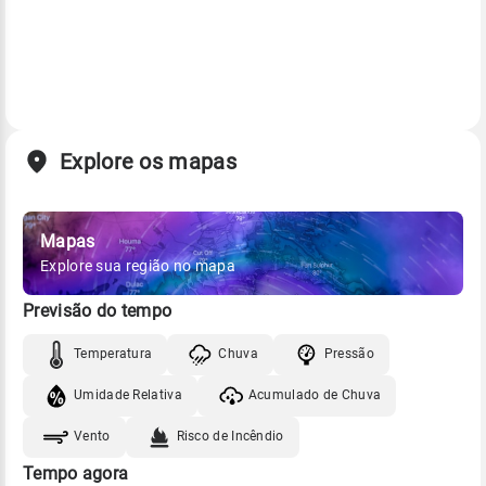
Explore os mapas
Mapas
Explore sua região no mapa
Previsão do tempo
Temperatura
Chuva
Pressão
Umidade Relativa
Acumulado de Chuva
Vento
Risco de Incêndio
Tempo agora