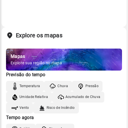
Explore os mapas
Mapas
Explore sua região no mapa
Previsão do tempo
Temperatura
Chuva
Pressão
Umidade Relativa
Acumulado de Chuva
Vento
Risco de Incêndio
Tempo agora