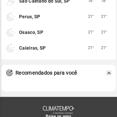
São Caetano do Sul, SP
18°
18°
Perus, SP
21°
21°
Osasco, SP
21°
21°
Caieiras, SP
21°
21°
Recomendados para você
Baixe os apps