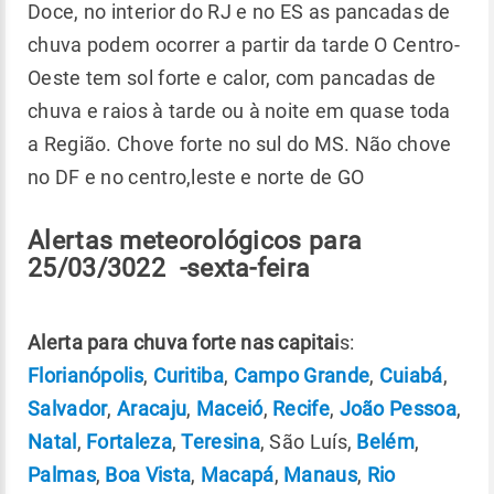
Doce, no interior do RJ e no ES as pancadas de
chuva podem ocorrer a partir da tarde O Centro-
Oeste tem sol forte e calor, com pancadas de
chuva e raios à tarde ou à noite em quase toda
a Região. Chove forte no sul do MS. Não chove
no DF e no centro,leste e norte de GO
Alertas meteorológicos para
25/03/3022 -sexta-feira
Alerta para chuva forte nas capitai
s:
Florianópolis
,
Curitiba
,
Campo Grande
,
Cuiabá
,
Salvador
,
Aracaju
,
Maceió
,
Recife
,
João Pessoa
,
Natal
,
Fortaleza
,
Teresina
, São Luís,
Belém
,
Palmas
,
Boa Vista
,
Macapá
,
Manaus
,
Rio