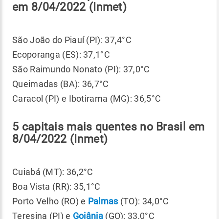
em 8/04/2022 (Inmet)
São João do Piauí (PI): 37,4°C
Ecoporanga (ES): 37,1°C
São Raimundo Nonato (PI): 37,0°C
Queimadas (BA): 36,7°C
Caracol (PI) e Ibotirama (MG): 36,5°C
5 capitais mais quentes no Brasil em
8/04/2022 (Inmet)
Cuiabá (MT): 36,2°C
Boa Vista (RR): 35,1°C
Porto Velho (RO) e
Palmas
(TO): 34,0°C
Teresina (PI) e
Goiânia
(GO): 33,0°C