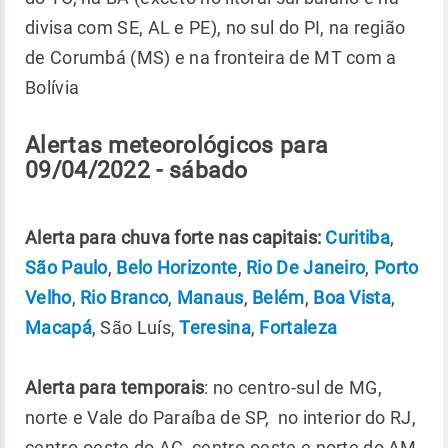
divisa com SE, AL e PE), no sul do PI, na região
de Corumbá (MS) e na fronteira de MT com a
Bolívia
Alertas meteorológicos para
09/04/2022 - sábado
Alerta para chuva forte nas capitais:
Curitiba
,
São Paulo
,
Belo Horizonte
,
Rio De Janeiro
,
Porto
Velho
,
Rio Branco
,
Manaus
,
Belém
,
Boa Vista
,
Macapá
, São Luís,
Teresina
,
Fortaleza
Alerta para temporais
: no centro-sul de MG,
norte e Vale do Paraíba de SP, no interior do RJ,
centro-oeste do AC, centro-oeste e norte do AM,