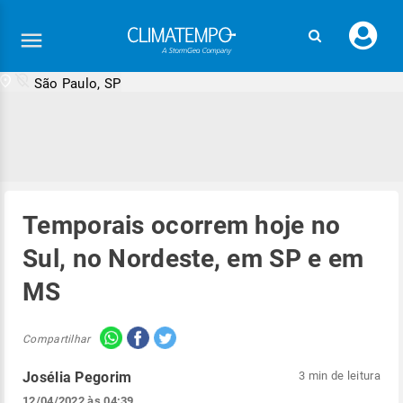
Faç
seu
logi
São Paulo, SP
Temporais ocorrem hoje no
Sul, no Nordeste, em SP e em
MS
Compartilhar
Josélia Pegorim
3 min de leitura
12/04/2022 às 04:39