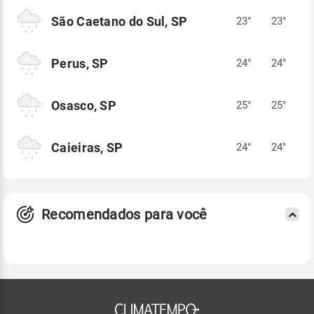
São Caetano do Sul, SP
23°
23°
Perus, SP
24°
24°
Osasco, SP
25°
25°
Caieiras, SP
24°
24°
Recomendados para você