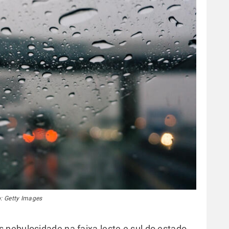
: Getty Images
nebulosidade na faixa leste e sul do estado