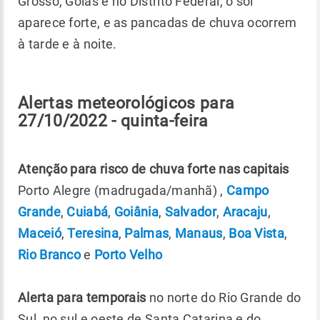
Grosso, Goiás e no Distrito Federal, o sol
aparece forte, e as pancadas de chuva ocorrem
à tarde e à noite.
Alertas meteorológicos para
27/10/2022 - quinta-feira
Atenção para risco de chuva forte nas capitais
Porto Alegre (madrugada/manhã) ,
Campo
Grande
,
Cuiabá
,
Goiânia
,
Salvador
,
Aracaju
,
Maceió
,
Teresina
,
Palmas
,
Manaus
,
Boa Vista
,
Rio Branco
e
Porto Velho
Alerta para temporais
no norte do Rio Grande do
Sul, no sul e oeste de Santa Catarina e do