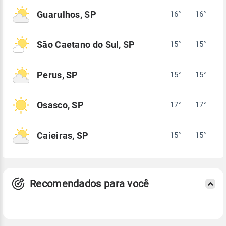
Guarulhos, SP
16°
16°
São Caetano do Sul, SP
15°
15°
Perus, SP
15°
15°
Osasco, SP
17°
17°
Caieiras, SP
15°
15°
Recomendados para você