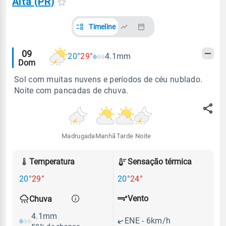
Alta (PR)
Timeline
Alertas
09
20°
29°
4.1mm
Dom
meteorológicos
Sol com muitas nuvens e períodos de céu nublado.
Noite com pancadas de chuva.
Madrugada
Manhã
Tarde
Noite
Temperatura
Sensação térmica
20°
29°
20°
24°
Vento
Chuva
4.1mm
ENE - 6km/h