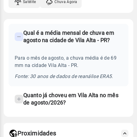
Satélite
Chuva Agora
FAQ
Qual é a média mensal de chuva em
-
agosto na cidade de Vila Alta - PR?
Perguntas
frequentes
Para o mês de agosto, a chuva média é de 69
sobre
mm na cidade Vila Alta - PR.
chuva
e
Fonte: 30 anos de dados de reanálise ERA5.
temperatura
Quanto já choveu em Vila Alta no mês
de agosto/2026?
Proximidades