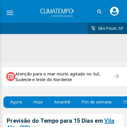
Faç
seu
logi
São Paulo, SP
Atenção para o mar muito agitado no Sul,
arrow_forward
newspaper
Sudeste e leste do Nordeste
Agora
Hoje
Amanhã
Fim de semana
15
Previsão do Tempo para 15 Dias em
Vila