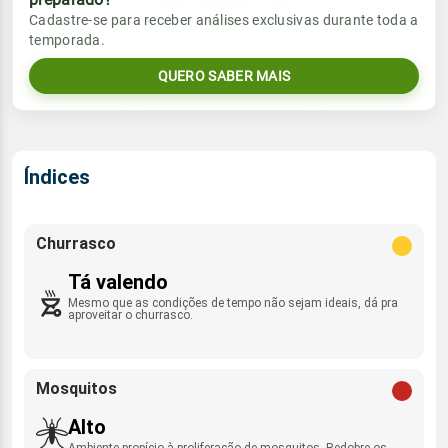
Vento
Chuva
Cadastre-se para receber análises exclusivas durante toda a
Sol
Umidade do ar
temporada.
07:03h às 18:16h
ENE - 9km/h
0.0mm
67%
84%
QUERO SABER MAIS
Sol
Umidade do ar
Lua
Rajada de vento
07:02h às 18:17h
Nova
62%
94%
ENE - 36km/h
Lua
Índices
Rajada de vento
Nova
ENE - 34km/h
Churrasco
Tá valendo
Mesmo que as condições de tempo não sejam ideais, dá pra
aproveitar o churrasco.
Mosquitos
Alto
Ambiente propício à proliferação de mosquitos. Redobre os